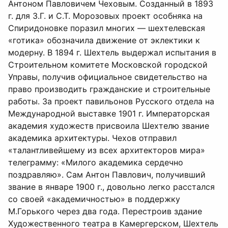
Антоном Павловичем Чеховым. Созданный в 1893
г. для З.Г. и С.Т. Морозовых проект особняка на
Спиридоновке поразил многих — шехтелевская
«готика» обозначила движение от эклектики к
модерну. В 1894 г. Шехтель выдержал испытания в
Строительном комитете Московской городской
Управы, получив официальное свидетельство на
право производить гражданские и строительные
работы. За проект павильонов Русского отдела на
Международной выставке 1901 г. Императорская
академия художеств присвоила Шехтелю звание
академика архитектуры. Чехов отправил
«талантливейшему из всех архитекторов мира»
телеграмму: «Милого академика сердечно
поздравляю». Сам Антон Павлович, получивший
звание в январе 1900 г., довольно легко расстался
со своей «академичностью» в поддержку
М.Горького через два года. Перестроив здание
Художественного театра в Камергерском, Шехтель