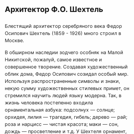
Архитектор Ф.О. Шехтель
Блестящий архитектор серебряного века Федор
Осипович Шехтель (1859 - 1926) много строил в
Москве.
В обширном наследии зодчего особняк на Малой
Никитской, пожалуй, самое известное и
совершенное творение. Создавая художественный
облик дома, Федор Осипович созидал особый мир.
Используя распространенные символы и знаки,
некую сумму художественных стилевых примет, он
стремился научить людей языку модерна. Так, в
жизнь человека постепенно входила
орнаментальная азбука: подсолнух — солнце;
орхидея, лилия — трагедия, гибель; дерево — рай;
роза и нарцисс — чистая красота; маки — сон,
дождь — просветление и т.д. У Шехтеля орнамент,